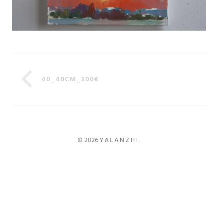
40_40CM_300€
© 2026 Y A L A N Z H I .