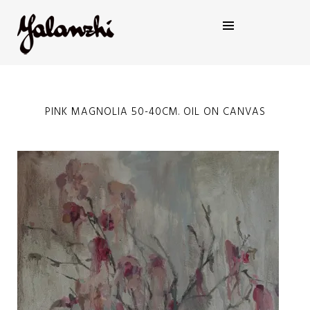
Y A L A N Z H I
Y U L Y A
PINK MAGNOLIA 50-40CM. OIL ON CANVAS