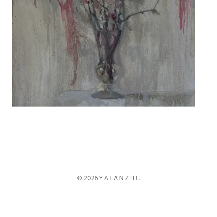
© 2026 Y A L A N Z H I .